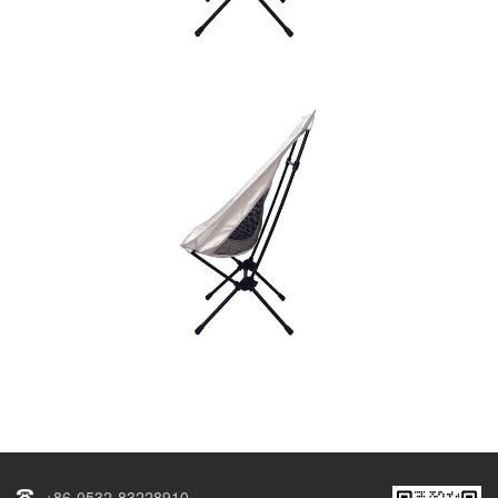
+86-0532-83228910